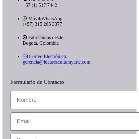
+57 (1) 517 7442
Móvil/WhatsApp:
(+57) 315 265 3377
Fabricamos desde:
Bogotá, Colombia
Correo Electrónico:
gerencia@ideasesculturayarte.com
Formulario de Contacto