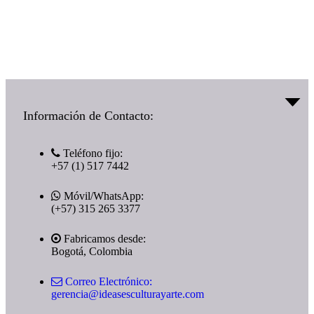
¿Te interesa? Llámanos y contacta con nosotros
(+57) 315 265 3377
Información de Contacto:
Teléfono fijo:
+57 (1) 517 7442
Móvil/WhatsApp:
(+57) 315 265 3377
Fabricamos desde:
Bogotá, Colombia
Correo Electrónico:
gerencia@ideasesculturayarte.com